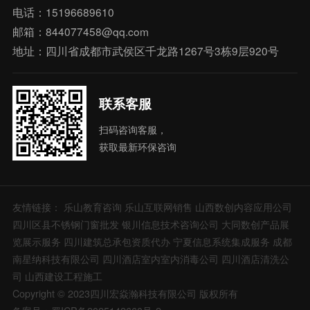
电话：15196689610
邮箱：844077458@qq.com
地址：四川省成都市武侯区千龙路1267号3栋9层920号
联系客服
扫码咨询客服，
获取最新环保咨询
友情链接：
乐山教育咨询
乐山互联网销售
山西数创内容应用公司
四川区县不锈钢门窗批发
银川信息技术咨询公司
大同数创产品展
览展示服务
四川建筑总承包资质代办
宁夏信息系统集成服务
成都
南星纳科技有限公司
四川酒店室内室内消毒公司
四川酒店清洗公
司
山西建设工程施工
Copyright © 2023四川宏焱瀚科技有限公司 版权所有